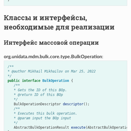
Классы и интерфейсы,
необходимые для реализации
Интерфейс массовой операции
org.unidata.mdm.bulk.core.type.BulkOperation
:
/**
* @author Mikhail Mikhailov on Mar 25, 2022
*/
public
interface
BulkOperation
{
/**
   * Gets the ID of this BOp.
   * @return ID of this BOp
   */
BulkOperationDescriptor
descriptor
();
/**
   * Executes this bulk operation.
   * @param input the BOp input
   */
AbstractBulkOperationResult
execute
(
AbstractBulkOperation