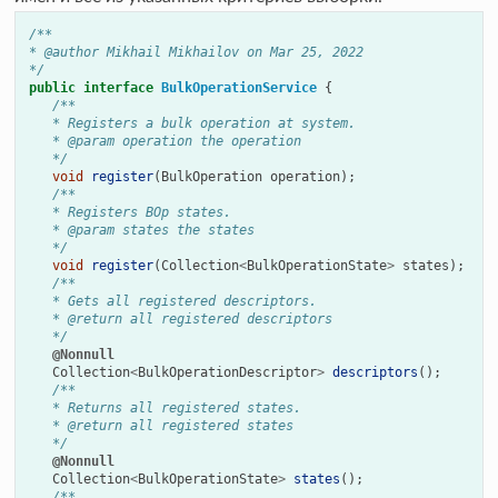
/**
* @author Mikhail Mikhailov on Mar 25, 2022
*/
public
interface
BulkOperationService
{
/**
   * Registers a bulk operation at system.
   * @param operation the operation
   */
void
register
(
BulkOperation
operation
);
/**
   * Registers BOp states.
   * @param states the states
   */
void
register
(
Collection
<
BulkOperationState
>
states
);
/**
   * Gets all registered descriptors.
   * @return all registered descriptors
   */
@Nonnull
Collection
<
BulkOperationDescriptor
>
descriptors
();
/**
   * Returns all registered states.
   * @return all registered states
   */
@Nonnull
Collection
<
BulkOperationState
>
states
();
/**