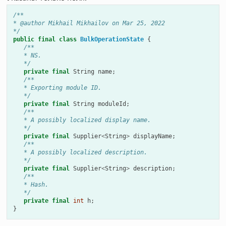
/**
* @author Mikhail Mikhailov on Mar 25, 2022
*/
public
final
class
BulkOperationState
{
/**
   * NS.
   */
private
final
String
name
;
/**
   * Exporting module ID.
   */
private
final
String
moduleId
;
/**
   * A possibly localized display name.
   */
private
final
Supplier
<
String
>
displayName
;
/**
   * A possibly localized description.
   */
private
final
Supplier
<
String
>
description
;
/**
   * Hash.
   */
private
final
int
h
;
}