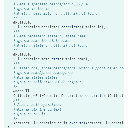
   * Gets a specific descriptor by BOp ID.
   * @param id the id
   * @return descriptor or null, if not found
   */
@Nullable
BulkOperationDescriptor
descriptor
(
String
id
);
/**
   * Gets registerd state by state name
   * @param name the state name
   * @return state or null, if not found
   */
@Nullable
BulkOperationState
state
(
String
name
);
/**
   * Filter only those descriptors, which support given comb
   * @param nameSpaces namespaces
   * @param states states
   * @return collection of descriptors
   */
@Nonnull
Collection
<
BulkOperationDescriptor
>
descriptors
(
Collectio
/**
   * Runs a bulk operation.
   * @param ctx the context
   * @return result
   */
AbstractBulkOperationResult
execute
(
AbstractBulkOperation
}