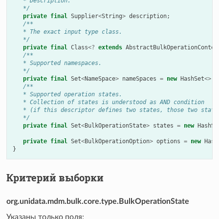
   * Description.
   */
private
final
Supplier
<
String
>
description
;
/**
   * The exact input type class.
   */
private
final
Class
<?
extends
AbstractBulkOperationContex
/**
   * Supported namespaces.
   */
private
final
Set
<
NameSpace
>
nameSpaces
=
new
HashSet
<>
()
/**
   * Supported operation states.
   * Collection of states is understood as AND condition
   * (if this descriptor defines two states, those two state
   */
private
final
Set
<
BulkOperationState
>
states
=
new
HashSe
private
final
Set
<
BulkOperationOption
>
options
=
new
Hash
}
Критерий выборки
org.unidata.mdm.bulk.core.type.BulkOperationState
Указаны только поля: