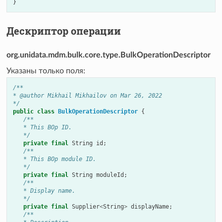
}
Дескриптор операции
org.unidata.mdm.bulk.core.type.BulkOperationDescriptor
Указаны только поля:
/**
* @author Mikhail Mikhailov on Mar 26, 2022
*/
public
class
BulkOperationDescriptor
{
/**
   * This BOp ID.
   */
private
final
String
id
;
/**
   * This BOp module ID.
   */
private
final
String
moduleId
;
/**
   * Display name.
   */
private
final
Supplier
<
String
>
displayName
;
/**