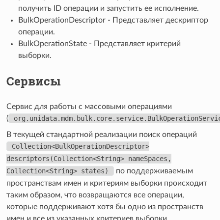
получить ID операции и запустить ее исполнение.
BulkOperationDescriptor - Представляет дескриптор
операции.
BulkOperationState - Представляет критерий
выборки.
Сервисы
Сервис для работы с массовыми операциями
(
org.unidata.mdm.bulk.core.service.BulkOperationServi
В текущей стандартной реализации поиск операций
Collection<BulkOperationDescriptor>
descriptors(Collection<String>
nameSpaces,
Collection<String>
states)
по поддерживаемым
пространствам имен и критериям выборки происходит
таким образом, что возвращаются все операции,
которые поддерживают хотя бы одно из пространств
имен и все из указанных критериев выборки.