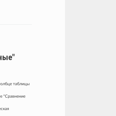
ные"
толбце таблицы
те "Сравнение
еская