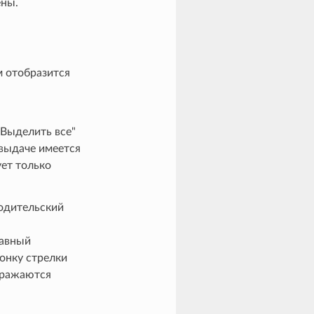
ены.
м отобразится
"Выделить все"
 выдаче имеется
ует только
родительский
лавный
онку стрелки
бражаются