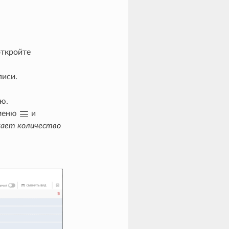
откройте
писи.
ию.
 меню
и
жает количество