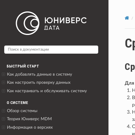
С
Ср
БЫСТРЫЙ СТАРТ
Как добавлять данные в систему
Как настроить проверку данных
Для 
Н
Как настраивать и обслуживать систему
В
О СИСТЕМЕ
р
Обзор системы
Н
Теория Юниверс MDM
з
О
Информация о версиях
и