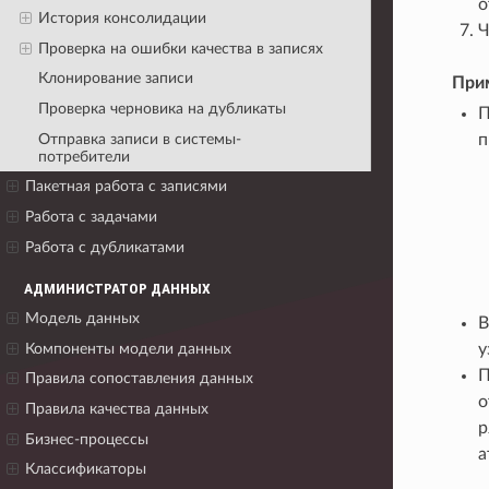
о
История консолидации
Ч
Проверка на ошибки качества в записях
Клонирование записи
При
Проверка черновика на дубликаты
П
п
Отправка записи в системы-
потребители
Пакетная работа с записями
Работа с задачами
Работа с дубликатами
АДМИНИСТРАТОР ДАННЫХ
Модель данных
В
у
Компоненты модели данных
П
Правила сопоставления данных
о
Правила качества данных
р
Бизнес-процессы
а
Классификаторы