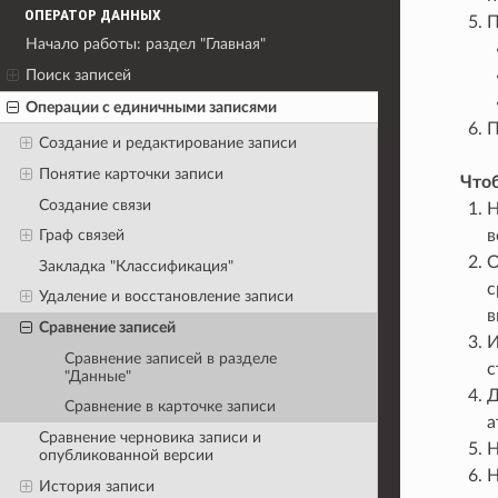
ОПЕРАТОР ДАННЫХ
П
Начало работы: раздел "Главная"
Поиск записей
Операции с единичными записями
П
Создание и редактирование записи
Понятие карточки записи
Что
Создание связи
Н
в
Граф связей
О
Закладка "Классификация"
с
Удаление и восстановление записи
в
Сравнение записей
И
Сравнение записей в разделе
с
"Данные"
Д
Сравнение в карточке записи
а
Сравнение черновика записи и
опубликованной версии
Н
История записи