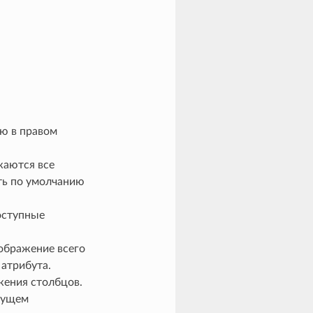
ю в правом
жаются все
ть по умолчанию
доступные
ображение всего
 атрибута.
жения столбцов.
удущем