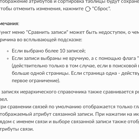
тображение атрибутов и сортировка таблицы будут сохран
тобы отменить изменения, нажмите
"Сброс".
мечания
:
ункт меню "Сравнить записи" может быть недоступен, о че
ричина во всплывающей подсказке:
Если выбрано более 10 записей;
Если записи выбраны не вручную, а с помощью флага 
(действительно только в том случае, если в поисковой
больше одной страницы. Если страница одна - действ
первое ограничение).
 записях иерархического справочника также сравнивается 
зел.
ри сравнении связей по умолчанию отображается только г
тображаемый атрибут связанной записи. При нажатии на ик
ядом с именем связи и выборе связанной записи также ото
трибуты связи.