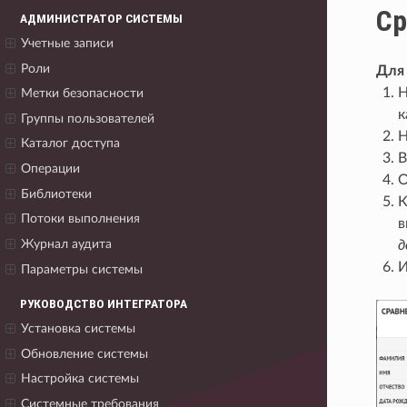
Ср
АДМИНИСТРАТОР СИСТЕМЫ
Учетные записи
Роли
Для 
Н
Метки безопасности
к
Группы пользователей
Н
Каталог доступа
В
Операции
О
Библиотеки
К
Потоки выполнения
в
Журнал аудита
д
И
Параметры системы
РУКОВОДСТВО ИНТЕГРАТОРА
Установка системы
Обновление системы
Настройка системы
Системные требования