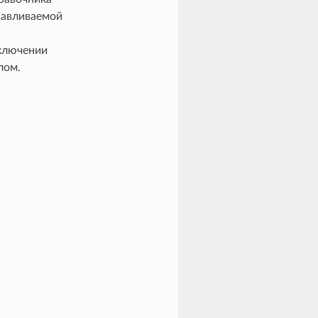
навливаемой
включении
лом.