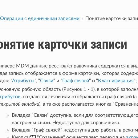
Операции с единичными записями
Понятие карточки зап
онятие карточки записи
иверс MDM данные реестра/справочника содержатся в вид
ая запись отображается в форме карточки, которая содер
док: "
Атрибуты
", "
Связи
" и "
Граф связей
" и "
Классификация
"
сновную рабочую область (Рисунок 1 - 1), в которой запол
трибутов
, создаются связи или отображается граф связей (
в
ткрытой вкладки
), а также располагается кнопка "Сравнение
Вкладка "Связи" доступна, если для соответствующего
настроены связи. Недоступна для справочника.
Вкладка "Граф связей" недоступна для работы в режим
Кнопка
"Сравнение" осуществляет переход на
экра