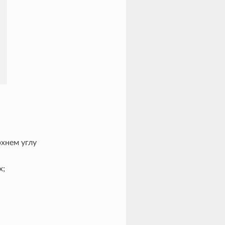
хнем углу
х;