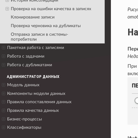
История консолидации
Проверка на ошибки качества в записях
Рису
отоб
Клонирование записи
Проверка черновика на дубликаты
На
Отправка записи в системы-
потребители
Пакетная работа с записями
Пер
Недо
Работа с задачами
Работа с дубликатами
При 
вклю
АДМИНИСТРАТОР ДАННЫХ
Модель данных
Компоненты модели данных
Правила сопоставления данных
Правила качества данных
Бизнес-процессы
Классификаторы