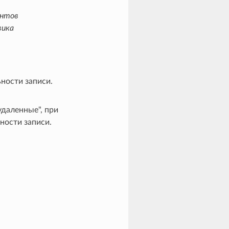
антов
вика
ьности записи.
удаленные", при
ности записи.