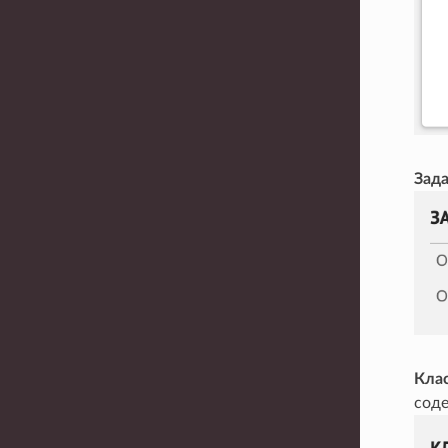
Зад
Кла
соде