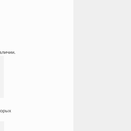
аличии.
торых