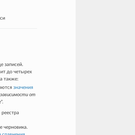
иси
е записей.
жит до четырех
; а также:
няются
значения
 зависимости от
".
 реестра
е черновика.
н сравнения