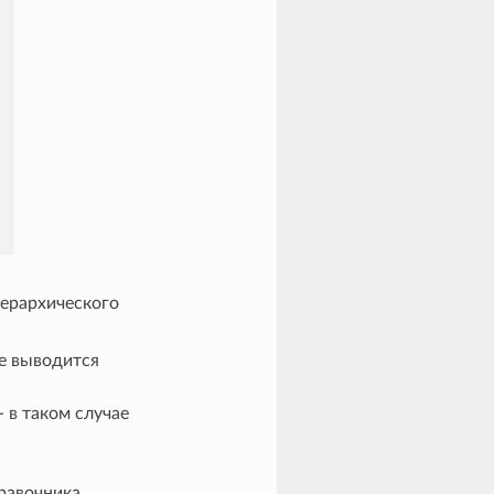
иерархического
е выводится
 в таком случае
равочника