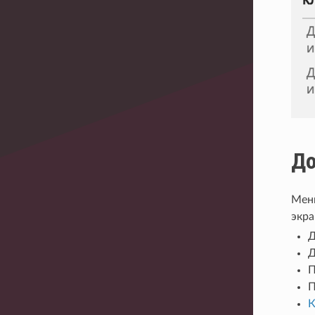
До
Меню
экр
Д
Д
П
П
К