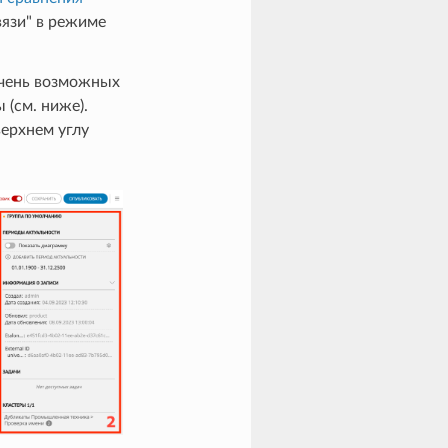
вязи" в режиме
речень возможных
 (см. ниже).
верхнем углу