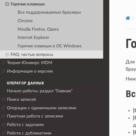
Горячие клавиши
Все поддерживаемые браузеры
Chrome
Mozilla Firefox, Opera
Internet Explorer
Г
Горячие клавиши в ОС Windows
FAQ: частые вопросы
Для
Теория Юниверс MDM
брау
Информация о версиях
Ниже
ОПЕРАТОР ДАННЫХ
Вс
Начало работы: раздел "Главная"
Поиск записей
Операции с единичными записями
[
Пакетная работа с записями
[
Работа с задачами
д
[
Работа с дубликатами