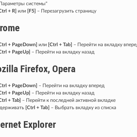
Параметры системы"
Ctrl + R]
или
[F5]
– Перезагрузить страницу
rome
Ctrl + PageDown]
или
[Ctrl + Tab]
– Перейти на вкладку впер
Ctrl + PageUp]
– Перейти на вкладку назад
zilla Firefox, Opera
Ctrl + PageDown]
– Перейти на вкладку вперед
Ctrl + PageUp]
– Перейти на вкладку назад
Ctrl + Tab]
– Перейти к последней активной вкладке
держивать
[Ctrl + Tab]
– Выбрать вкладку из списка
ternet Explorer